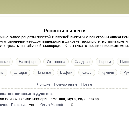
Рецепты выпечки
рные видео рецепты простой и вкусной выпечки с пошаговым описанием
приготовленные методом выпекания в духовке, аэрогриле, мультиварке 
же делать на обычной сковороде. К выпечке относятся всевозможные 
остая
На кефире
Из творога
Сладкая
Пироги
Пиро
ны
Оладьи
Печенье
Вафли
Кексы
Куличи
Ру
Лучшие
·
Популярные
·
Новые
ашнее печенье в духовке
ло сливочное или маргарин, сметана, мука, сода, сахар.
ечка
Печенье
Автор:
Ольга Матвей
0