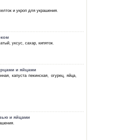
желток и укроп для украшения.
оком
атый, уксус, сахар, кипяток.
урцами и яйцами
ная, капуста пекинская, огурец, яйца,
вью и яйцами
рашения.