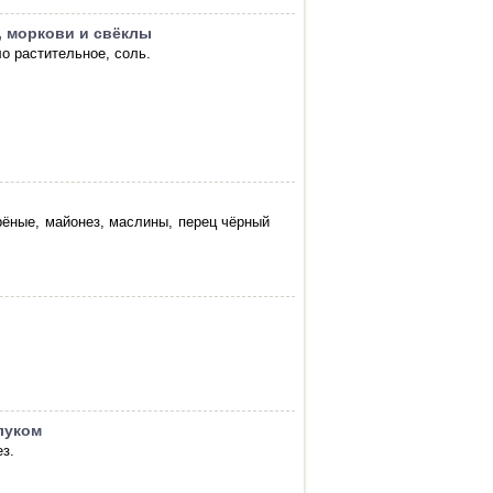
, моркови и свёклы
о растительное, соль.
рёные, майонез, маслины, перец чёрный
луком
з.