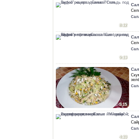
Сал
Сел
Сал
8:12
Сал
Селё
Сал
9:13
Сал
Ску
зел
Сал
5:15
Сал
Сай
Сал
4:33