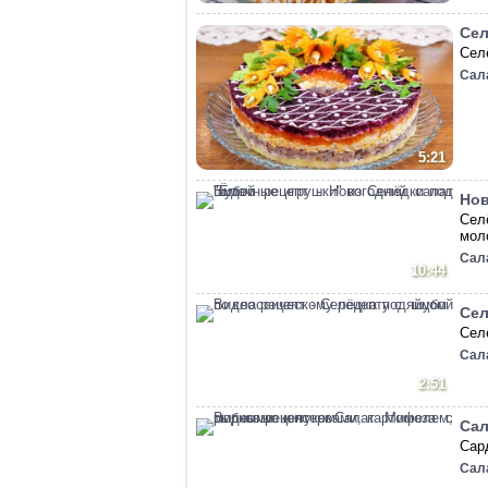
Сел
Сел
Сал
5:21
Нов
Сел
мол
Сал
10:44
Сел
Сел
Сал
2:51
Сал
Сар
Сал