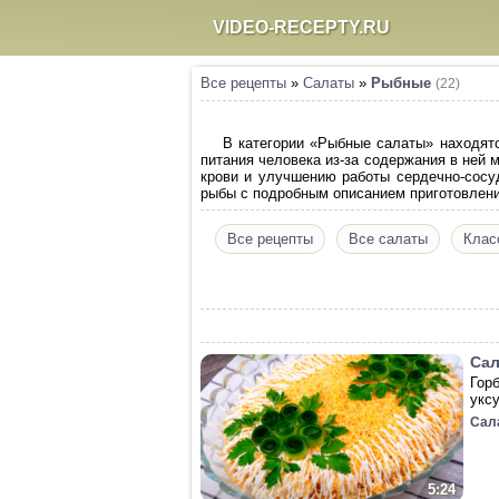
VIDEO-RECEPTY.RU
Все рецепты
»
Салаты
»
Рыбные
(22)
В категории «Рыбные салаты» находятс
питания человека из-за содержания в ней
крови и улучшению работы сердечно-сосу
рыбы с подробным описанием приготовлени
Все рецепты
Все салаты
Клас
Сал
Гор
укс
Сал
5:24