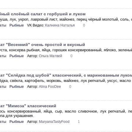
ный слоёный салат с горбушей и луком
уша, лук, укроп, лавровый лист, майонез, перец чёрный молотый, соль, с
аты
Рыбные
VK Видео:
Калнина Наталья
0
ат "Весенний" очень простой и вкусный
ста, консерва рыбная, яйца, горошек консервированный, яблоко, зеленый
аты
Рыбные
Автор:
Ольга Матвей
0
ат "Селёдка под шубой" классический, с маринованным луком
ёдка, свёкла, картофель, морковь, майонез, лук репчатый, уксус, масло
аты
Рыбные
Автор:
Alina FooDee
0
ат "Мимоза" классический
ось консервированный, яйца, сыр, масло сливочное, лук репчатый, п
опа для украшения.
аты
Рыбные
Автор:
MaryanaTastyFood
1