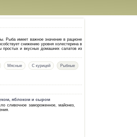
ы. Рыба имеет важное значение в рационе
особствует снижению уровня холестерина в
ы простых и вкусных домашних салатов из
Мясные
С курицей
Рыбные
уком, яблоком и сыром
сло сливочное замороженное, майонез,
ения.