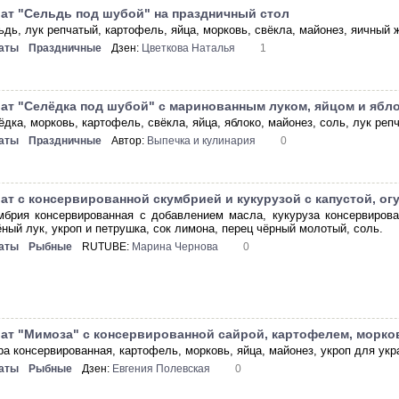
ат "Сельдь под шубой" на праздничный стол
ьдь, лук репчатый, картофель, яйца, морковь, свёкла, майонез, яичный 
аты
Праздничные
Дзен:
Цветкова Наталья
1
ат "Селёдка под шубой" с маринованным луком, яйцом и ябл
дка, морковь, картофель, свёкла, яйца, яблоко, майонез, соль, лук репч
аты
Праздничные
Автор:
Выпечка и кулинария
0
ат с консервированной скумбрией и кукурузой с капустой, ог
мбрия консервированная с добавлением масла, кукуруза консервирован
ёный лук, укроп и петрушка, сок лимона, перец чёрный молотый, соль.
аты
Рыбные
RUTUBE:
Марина Чернова
0
ат "Мимоза" с консервированной сайрой, картофелем, морко
ра консервированная, картофель, морковь, яйца, майонез, укроп для ук
аты
Рыбные
Дзен:
Евгения Полевская
0