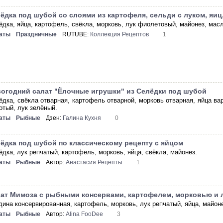
ёдка под шубой со слоями из картофеля, сельди с луком, яиц
ёдка, яйца, картофель, свёкла, морковь, лук фиолетовый, майонез, масл
аты
Праздничные
RUTUBE:
Коллекция Рецептов
1
огодний салат "Ёлочные игрушки" из Селёдки под шубой
ёдка, свёкла отварная, картофель отварной, морковь отварная, яйца ва
отый, лук зелёный.
аты
Рыбные
Дзен:
Галина Кухня
0
ёдка под шубой по классическому рецепту с яйцом
ёдка, лук репчатый, картофель, морковь, яйца, свёкла, майонез.
аты
Рыбные
Автор:
Анастасия Рецепты
1
ат Мимоза с рыбными консервами, картофелем, морковью и 
дина консервированная, картофель, морковь, лук репчатый, яйца, майоне
аты
Рыбные
Автор:
Alina FooDee
3