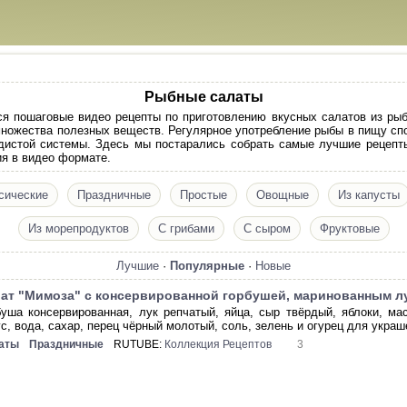
Рыбные салаты
я пошаговые видео рецепты по приготовлению вкусных салатов из рыб
 множества полезных веществ. Регулярное употребление рыбы в пищу сп
дистой системы. Здесь мы постарались собрать самые лучшие рецепт
я в видео формате.
сические
Праздничные
Простые
Овощные
Из капусты
Из морепродуктов
С грибами
С сыром
Фруктовые
Лучшие
·
Популярные
·
Новые
ат "Мимоза" с консервированной горбушей, маринованным л
буша консервированная, лук репчатый, яйца, сыр твёрдый, яблоки, ма
ус, вода, сахар, перец чёрный молотый, соль, зелень и огурец для украш
аты
Праздничные
RUTUBE:
Коллекция Рецептов
3