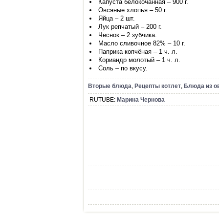
Капуста белокочанная – 900 г.
Овсяные хлопья – 50 г.
Яйца – 2 шт.
Лук репчатый – 200 г.
Чеснок – 2 зубчика.
Масло сливочное 82% – 10 г.
Паприка копчёная – 1 ч. л.
Кориандр молотый – 1 ч. л.
Соль – по вкусу.
Вторые блюда
,
Рецепты котлет
,
Блюда из о
RUTUBE:
Марина Чернова