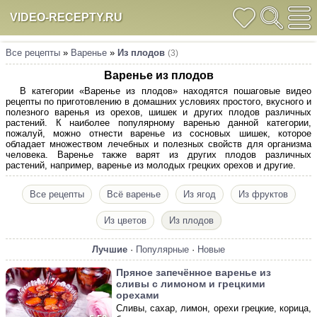
VIDEO-RECEPTY.RU
Все рецепты
»
Варенье
»
Из плодов
(3)
Варенье из плодов
В категории «Варенье из плодов» находятся пошаговые видео
рецепты по приготовлению в домашних условиях простого, вкусного и
полезного варенья из орехов, шишек и других плодов различных
растений. К наиболее популярному варенью данной категории,
пожалуй, можно отнести варенье из сосновых шишек, которое
обладает множеством лечебных и полезных свойств для организма
человека. Варенье также варят из других плодов различных
растений, например, варенье из молодых грецких орехов и другие.
Все рецепты
Всё варенье
Из ягод
Из фруктов
Из цветов
Из плодов
Лучшие
·
Популярные
·
Новые
Пряное запечённое варенье из
сливы с лимоном и грецкими
орехами
Сливы, сахар, лимон, орехи грецкие, корица,