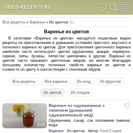
VIDEO-RECEPTY.RU
Все рецепты
»
Варенье
»
Из цветов
(1)
Варенье из цветов
В категории «Варенье из цветов» находятся пошаговые видео
рецепты по приготовлению в домашних условиях простого, вкусного и
полезного варенья из цветов. Для приготовления цветочного варенья
наиболее часто используют цветки одуванчика, акации, черёмухи,
сирени, липы, бузины, лепестки шиповника и другие. Варенье из
цветов часто называют цветочным мёдом, во многом благодаря
большому количеству полезных свойств варенья из цветов и
схожести по цвету и консистенции с пчелиным мёдом.
Все рецепты
Всё варенье
Из ягод
Из фруктов
Из цветов
Из плодов
Варенье из одуванчиков с
лимоном (домашний
одуванчиковый мёд)
Одуванчики, сахар, сок половинки лимона,
вода.
3:29
Варенье
Из цветов
Автор:
Food Студия