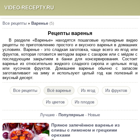
VIDEO-RECEPTY.RU
Все рецепты
»
Варенье
(5)
Рецепты варенья
В разделе «Варенье» находятся пошаговые кулинарные видео
рецепты по приготовлению простого и вкусного варенья в домашних
условиях. Варенье - это сладкая заготовка, чаще всего из ягод или
фруктов, которая готовится методом варки с сахаром или с мёдом с
последующим закрытием в банки для консервирования. Состоит
варенье из относительно жидкого сладкого сиропа и цельных ягод
или кусочков фруктов. Домашнее варенье обычно с запасом
заготавливают на зиму и используют целый год как полезный и
вкусный десерт.
Все рецепты
Всё варенье
Из ягод
Из фруктов
Из цветов
Из плодов
Лучшие
·
Популярные
·
Новые
Пряное запечённое варенье из
сливы с лимоном и грецкими
орехами