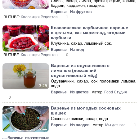
Сливы, сахар, лимон, орехи грецкие, корица,
бадьян, кардамон, гвоздика.
6:50
Варенье
Из фруктов
RUTUBE:
Коллекция Рецептов
1
Классическое клубничное варенье
с целыми, как мармелад, ягодами
клубники
Клубника, сахар, лимонный сок.
8:04
Варенье
Из ягод
RUTUBE:
Коллекция Рецептов
0
Варенье из одуванчиков с
лимоном (домашний
одуванчиковый мёд)
Одуванчики, сахар, сок половинки лимона,
вода.
3:29
Варенье
Из цветов
Автор:
Food Студия
0
Варенье из молодых сосновых
шишек
Сосновые шишки, сахар, вода.
Варенье
Из плодов
Автор:
Мы для вас
1
6:11