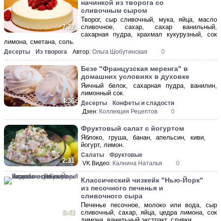
начинкой из творога со
сливочным сыром
Творог, сыр сливочный, мука, яйца, масло
сливочное, сахар, сахар ванильный,
7:32
сахарная пудра, крахмал кукурузный, сок
лимона, сметана, соль.
Десерты
Из творога
Автор:
Ольга Шобутинская
0
Безе "Французская меренга" в
домашних условиях в духовке
Яичный белок, сахарная пудра, ванилин,
лимонный сок.
4:36
Десерты
Конфеты и сладости
Дзен:
Коллекция Рецептов
0
Фруктовый салат с йогуртом
Яблоко, груша, банан, апельсин, киви,
йогурт, лимон.
Салаты
Фруктовые
2:31
VK Видео:
Калнина Наталья
0
Классический чизкейк "Нью-Йорк"
из песочного печенья и
сливочного сыра
Печенье песочное, молоко или вода, сыр
6:43
сливочный, сахар, яйца, цедра лимона, сок
лимона, ванильный экстракт, сливки.