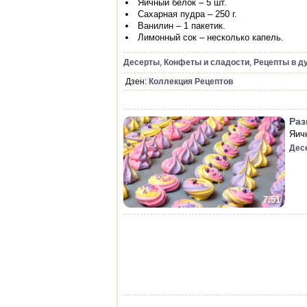
Яичный белок – 5 шт.
Сахарная пудра – 250 г.
Ванилин – 1 пакетик.
Лимонный сок – несколько капель.
Десерты
,
Конфеты и сладости
,
Рецепты в д
Дзен:
Коллекция Рецептов
Раз
Яич
Дес
7:51