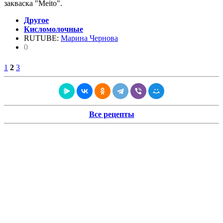
закваска "Meito".
Другое
Кисломолочные
RUTUBE:
Марина Чернова
0
1
2
3
Все рецепты