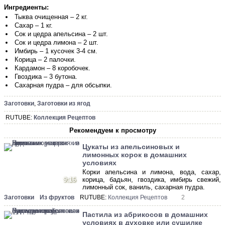
Ингредиенты:
Тыква очищенная – 2 кг.
Сахар – 1 кг.
Сок и цедра апельсина – 2 шт.
Сок и цедра лимона – 2 шт.
Имбирь – 1 кусочек 3-4 см.
Корица – 2 палочки.
Кардамон – 8 коробочек.
Гвоздика – 3 бутона.
Сахарная пудра – для обсыпки.
Заготовки
,
Заготовки из ягод
RUTUBE:
Коллекция Рецептов
Рекомендуем к просмотру
Цукаты из апельсиновых и
лимонных корок в домашних
условиях
Корки апельсина и лимона, вода, сахар,
9:16
корица, бадьян, гвоздика, имбирь свежий,
лимонный сок, ваниль, сахарная пудра.
Заготовки
Из фруктов
RUTUBE:
Коллекция Рецептов
2
Пастила из абрикосов в домашних
условиях в духовке или сушилке