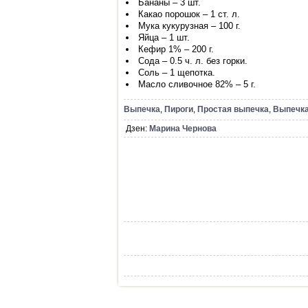
Бананы – 3 шт.
Какао порошок – 1 ст. л.
Мука кукурузная – 100 г.
Яйца – 1 шт.
Кефир 1% – 200 г.
Сода – 0.5 ч. л. без горки.
Соль – 1 щепотка.
Масло сливочное 82% – 5 г.
Выпечка
,
Пироги
,
Простая выпечка
,
Выпечка
Дзен:
Марина Чернова