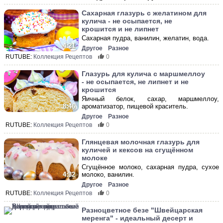
Сахарная глазурь с желатином для
кулича - не осыпается, не
крошится и не липнет
Сахарная пудра, ванилин, желатин, вода.
4:21
Другое
Разное
RUTUBE:
Коллекция Рецептов
0
Глазурь для кулича с маршмеллоу
- не осыпается, не липнет и не
крошится
Яичный белок, сахар, маршмеллоу,
ароматизатор, пищевой краситель.
8:46
Другое
Разное
RUTUBE:
Коллекция Рецептов
0
Глянцевая молочная глазурь для
куличей и кексов на сгущённом
молоке
Сгущённое молоко, сахарная пудра, сухое
молоко, ванилин.
4:32
Другое
Разное
RUTUBE:
Коллекция Рецептов
0
Разноцветное безе "Швейцарская
меренга" - идеальный десерт и