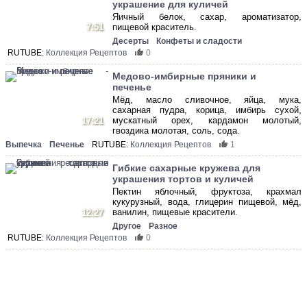
украшение для куличей
Яичный белок, сахар, ароматизатор,
7:51
пищевой краситель.
Десерты
Конфеты и сладости
RUTUBE:
Коллекция Рецептов
0
Медово-имбирные пряники и
печенье
Мёд, масло сливочное, яйца, мука,
сахарная пудра, корица, имбирь сухой,
мускатный орех, кардамон молотый,
17:21
гвоздика молотая, соль, сода.
Выпечка
Печенье
RUTUBE:
Коллекция Рецептов
1
Гибкие сахарные кружева для
украшения тортов и куличей
Пектин яблочный, фруктоза, крахмал
кукурузный, вода, глицерин пищевой, мёд,
ванилин, пищевые красители.
12:27
Другое
Разное
RUTUBE:
Коллекция Рецептов
0