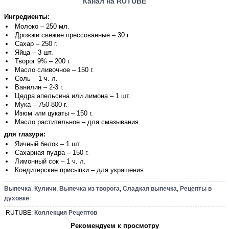
Канал на RUTUBE
Ингредиенты:
Молоко – 250 мл.
Дрожжи свежие прессованные – 30 г.
Сахар – 250 г.
Яйца – 3 шт.
Творог 9% – 200 г.
Масло сливочное – 150 г.
Соль – 1 ч. л.
Ванилин – 2-3 г.
Цедра апельсина или лимона – 1 шт.
Мука – 750-800 г.
Изюм или цукаты – 150 г.
Масло растительное – для смазывания.
для глазури:
Яичный белок – 1 шт.
Сахарная пудра – 150 г.
Лимонный сок – 1 ч. л.
Кондитерские присыпки – для украшения.
Выпечка
,
Куличи
,
Выпечка из творога
,
Сладкая выпечка
,
Рецепты в
духовке
RUTUBE:
Коллекция Рецептов
Рекомендуем к просмотру