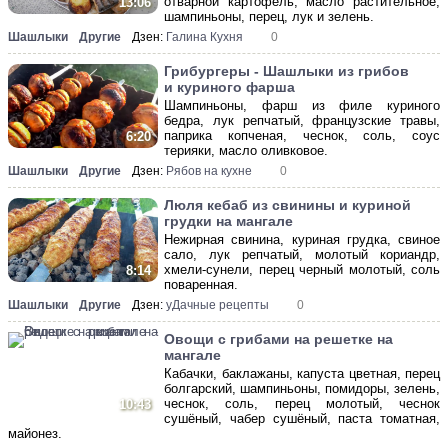
отварной картофель, масло растительное,
13:06
шампиньоны, перец, лук и зелень.
Шашлыки
Другие
Дзен:
Галина Кухня
0
Грибургеры - Шашлыки из грибов
и куриного фарша
Шампиньоны, фарш из филе куриного
бедра, лук репчатый, французские травы,
паприка копченая, чеснок, соль, соус
6:20
терияки, масло оливковое.
Шашлыки
Другие
Дзен:
Рябов на кухне
0
Люля кебаб из свинины и куриной
грудки на мангале
Нежирная свинина, куриная грудка, свиное
сало, лук репчатый, молотый кориандр,
хмели-сунели, перец черный молотый, соль
8:14
поваренная.
Шашлыки
Другие
Дзен:
уДачные рецепты
0
Овощи с грибами на решетке на
мангале
Кабачки, баклажаны, капуста цветная, перец
болгарский, шампиньоны, помидоры, зелень,
чеснок, соль, перец молотый, чеснок
10:43
сушёный, чабер сушёный, паста томатная,
майонез.