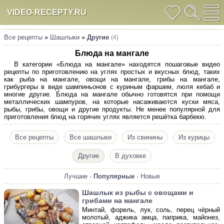
VIDEO-RECEPTY.RU
Все рецепты
»
Шашлыки
»
Другие
(4)
Блюда на мангале
В категории «Блюда на мангале» находятся пошаговые видео
рецепты по приготовлению на углях простых и вкусных блюд, таких
как рыба на мангале, овощи на мангале, грибы на мангале,
грибургеры в виде шампиньонов с куриным фаршем, люля кебаб и
многие другие. Блюда на мангале обычно готовятся при помощи
металлических шампуров, на которые насаживаются куски мяса,
рыбы, грибы, овощи и другие продукты. Не менее популярной для
приготовления блюд на горячих углях является решётка барбекю.
Все рецепты
Все шашлыки
Из свинины
Из курицы
Другие
В духовке
Лучшие
·
Популярные
·
Новые
Шашлык из рыбы с овощами и
грибами на мангале
Минтай, форель, лук, соль, перец чёрный
молотый, аджика амца, паприка, майонез,