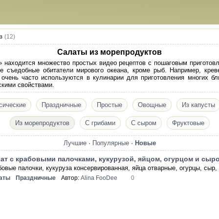
в
(12)
Салаты из морепродуктов
» находится множество простых видео рецептов с пошаговым приготов
 съедобные обитатели мирового океана, кроме рыб. Например, креве
 очень часто используются в кулинарии для приготовления многих б
скими свойствами.
сические
Праздничные
Простые
Овощные
Из капусты
Из морепродуктов
С грибами
С сыром
Фруктовые
Лучшие
·
Популярные
·
Новые
ат с крабовыми палочками, кукурузой, яйцом, огурцом и сыр
бовые палочки, кукуруза консервированная, яйца отварные, огурцы, сыр, 
аты
Праздничные
Автор:
Alina FooDee
0