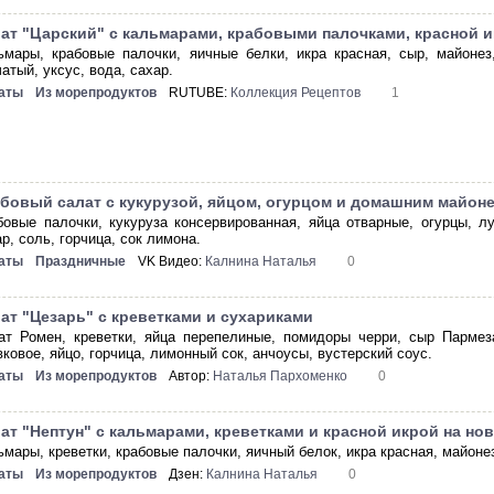
ат "Царский" с кальмарами, крабовыми палочками, красной 
ьмары, крабовые палочки, яичные белки, икра красная, сыр, майоне
атый, уксус, вода, сахар.
аты
Из морепродуктов
RUTUBE:
Коллекция Рецептов
1
бовый салат с кукурузой, яйцом, огурцом и домашним майон
бовые палочки, кукуруза консервированная, яйца отварные, огурцы, л
р, соль, горчица, сок лимона.
аты
Праздничные
VK Видео:
Калнина Наталья
0
ат "Цезарь" с креветками и сухариками
ат Ромен, креветки, яйца перепелиные, помидоры черри, сыр Пармеза
ковое, яйцо, горчица, лимонный сок, анчоусы, вустерский соус.
аты
Из морепродуктов
Автор:
Наталья Пархоменко
0
ат "Нептун" с кальмарами, креветками и красной икрой на но
ьмары, креветки, крабовые палочки, яичный белок, икра красная, майонез
аты
Из морепродуктов
Дзен:
Калнина Наталья
0