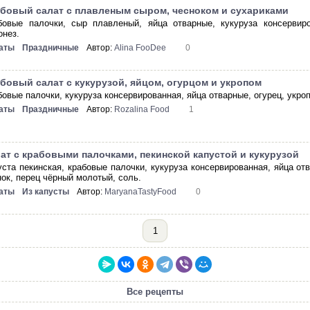
бовый салат с плавленым сыром, чесноком и сухариками
бовые палочки, сыр плавленый, яйца отварные, кукуруза консервиро
онез.
аты
Праздничные
Автор:
Alina FooDee
0
бовый салат с кукурузой, яйцом, огурцом и укропом
овые палочки, кукуруза консервированная, яйца отварные, огурец, укроп
аты
Праздничные
Автор:
Rozalina Food
1
ат с крабовыми палочками, пекинской капустой и кукурузой
уста пекинская, крабовые палочки, кукуруза консервированная, яйца от
нок, перец чёрный молотый, соль.
аты
Из капусты
Автор:
MaryanaTastyFood
0
1
Все рецепты