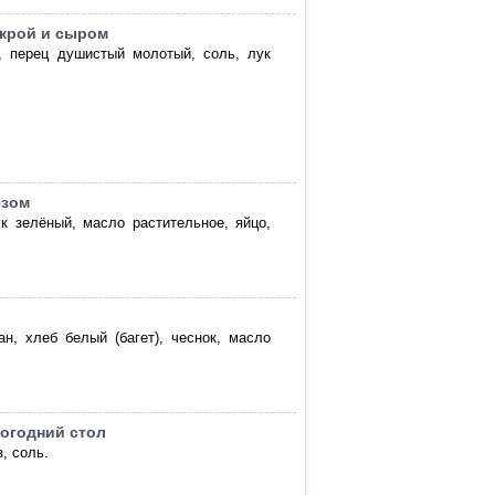
икрой и сыром
з, перец душистый молотый, соль, лук
езом
ук зелёный, масло растительное, яйцо,
н, хлеб белый (багет), чеснок, масло
вогодний стол
, соль.