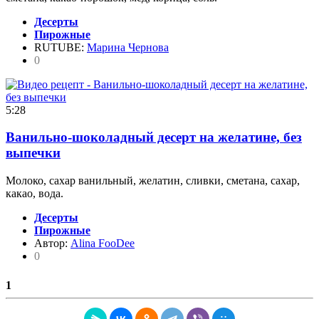
Десерты
Пирожные
RUTUBE:
Марина Чернова
0
5:28
Ванильно-шоколадный десерт на желатине, без
выпечки
Молоко, сахар ванильный, желатин, сливки, сметана, сахар,
какао, вода.
Десерты
Пирожные
Автор:
Alina FooDee
0
1