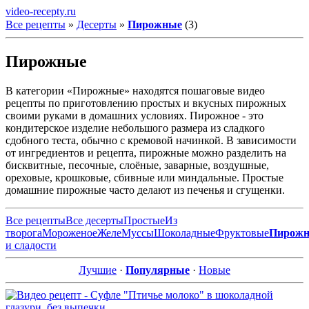
video-recepty.ru
Все рецепты
»
Десерты
»
Пирожные
(3)
Пирожные
В категории «Пирожные» находятся пошаговые видео
рецепты по приготовлению простых и вкусных пирожных
своими руками в домашних условиях. Пирожное - это
кондитерское изделие небольшого размера из сладкого
сдобного теста, обычно с кремовой начинкой. В зависимости
от ингредиентов и рецепта, пирожные можно разделить на
бисквитные, песочные, слоёные, заварные, воздушные,
ореховые, крошковые, сбивные или миндальные. Простые
домашние пирожные часто делают из печенья и сгущенки.
Все рецепты
Все десерты
Простые
Из
творога
Мороженое
Желе
Муссы
Шоколадные
Фруктовые
Пирож
и сладости
Лучшие
·
Популярные
·
Новые