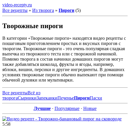
video-recepty.ru
Все рецепты
»
Из творога
»
Пироги
(5)
Творожные пироги
В категории «Творожные пироги» находятся видео рецепты с
пошаговым приготовлением простых и вкусных пирогов с
творогом. Творожные пироги - это очень популярная сладкая
выпечка из творожного теста или с творожной начинкой.
Помимо творога в состав начинки домашних пирогов могут
также добавляться шоколад, фрукты и ягоды, например,
яблоки, вишни, персики и другие ингредиенты. В домашних
условиях творожные пироги обычно выпекают при помощи
обычной духовки или мультиварки.
Все рецепты
Всё из
творога
Сырники
Запеканки
Печенье
Пироги
Пасхи
Лучшие
·
Популярные
·
Новые
5:58