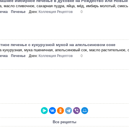
ашнее имбирное печенье в духовке на Рождество или Новый
а, масло сливочное, сахарная пудра, яйца, мёд, имбирь молотый, смесь 
ечка
Печенье
Дзен:
Коллекция Рецептов
0
тное печенье с кукурузной мукой на апельсиновом соке
а кукурузная, мука пшеничная, апельсиновый сок, масло растительное, с
ечка
Печенье
Дзен:
Коллекция Рецептов
0
Все рецепты