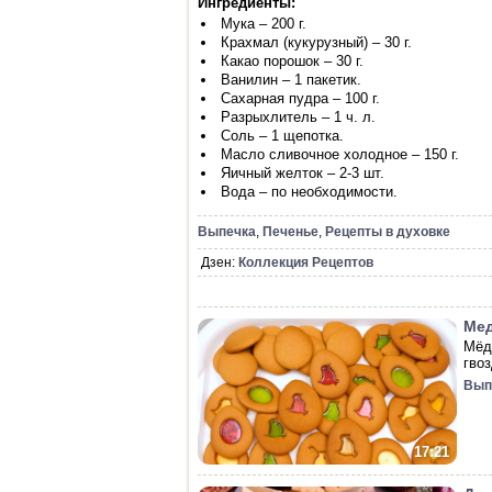
Ингредиенты:
Мука – 200 г.
Крахмал (кукурузный) – 30 г.
Какао порошок – 30 г.
Ванилин – 1 пакетик.
Сахарная пудра – 100 г.
Разрыхлитель – 1 ч. л.
Соль – 1 щепотка.
Масло сливочное холодное – 150 г.
Яичный желток – 2-3 шт.
Вода – по необходимости.
Выпечка
,
Печенье
,
Рецепты в духовке
Дзен:
Коллекция Рецептов
Мед
Мёд
гвоз
Вып
17:21