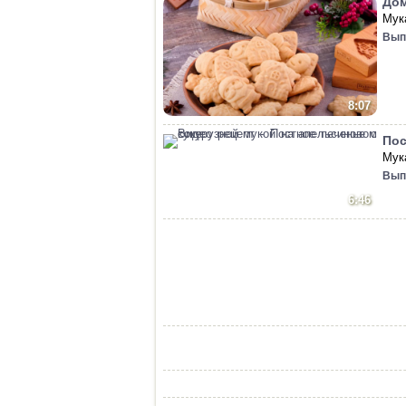
Дом
Мук
Вып
8:07
Пос
Мук
Вып
6:46