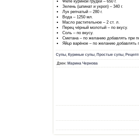
Филе куриной грудки – 650 г.
Зелень (шпинат и укроп) – 340 г.
Лук репчатый – 280 г.
Вода – 1250 мл.
Масло растительное – 2 ст. л.
Перец чёрный молотый – по вкусу.
Соль – по вкусу.
Сметана – по желанию добавлять при п
Яйцо варёное – по желанию добавлять 
Супы
,
Куриные супы
,
Простые супы
,
Рецепт
Дзен:
Марина Чернова