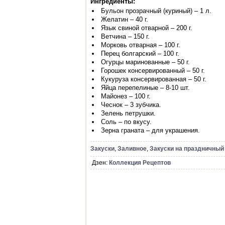
Ингредиенты:
Бульон прозрачный (куриный) – 1 л.
Желатин – 40 г.
Язык свиной отварной – 200 г.
Ветчина – 150 г.
Морковь отварная – 100 г.
Перец болгарский – 100 г.
Огурцы маринованные – 50 г.
Горошек консервированный – 50 г.
Кукуруза консервированная – 50 г.
Яйца перепелиные – 8-10 шт.
Майонез – 100 г.
Чеснок – 3 зубчика.
Зелень петрушки.
Соль – по вкусу.
Зерна граната – для украшения.
Закуски
,
Заливное
,
Закуски на праздничный
Дзен:
Коллекция Рецептов