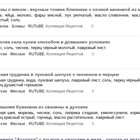
ны с мясом - вкусные тонкие блинчики с сочной начинкой из
а, яйца, молоко, фарш мясной, лук репчатый, масло сливочное, мас
отый, соль.
ечка
Блины
RUTUBE:
Коллекция Рецептов
0
олка сала сухим способом в домашних условиях
о, соль, чеснок, перец чёрный молотый, лавровый лист.
уски
Мясные
RUTUBE:
Коллекция Рецептов
0
ная грудинка в луковой шелухе с чесноком и перцем
ная грудинка, вода, луковая шелуха, лавровый лист, соль, перец чёрный
ец душистый горошком.
уски
Мясные
RUTUBE:
Коллекция Рецептов
0
ашняя буженина из свинины в духовке
ная шея, морковь, чеснок, соль, паприка сладкая, хмели-сунели, кор
ец красный острый, горчица, масло растительное, лавровый лист.
уски
Мясные
RUTUBE:
Коллекция Рецептов
0
ивное "Ассорти" с языком и овощами в желе - закуска на пра