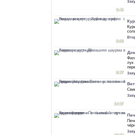
Зак
5:46
Кур
Кур
сол
Вто
5:08
Дом
Фил
лук
пер
8:37
Зак
Вет
Сви
Зак
14:37
Печ
Печ
чёр
Зак
10:23