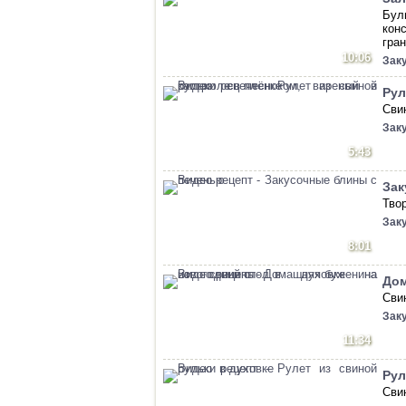
Бул
кон
гран
10:06
Зак
Рул
Свин
Зак
5:43
Зак
Твор
Зак
8:01
Дом
Сви
Зак
11:34
Рул
Свин