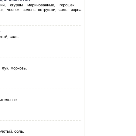
кий, огурцы маринованные, горошек
ез, чеснок, зелень петрушки, соль, зерна
е
отый, соль.
, лук, морковь.
ительное.
олотый, соль.