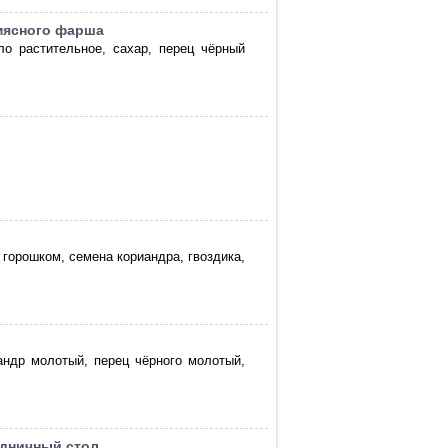
 мясного фарша
ло растительное, сахар, перец чёрный
 горошком, семена кориандра, гвоздика,
иандр молотый, перец чёрного молотый,
здничный стол