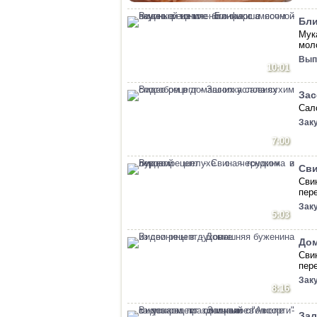
Бли
Мук
мол
Вып
10:01
Зас
Сал
Зак
7:00
Сви
Сви
пер
Зак
5:03
Дом
Сви
пер
Зак
8:16
Зал