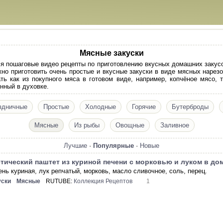
Мясные закуски
ся пошаговые видео рецепты по приготовлению вкусных домашних закус
но приготовить очень простые и вкусные закуски в виде мясных нарез
ь как из покупного мяса в готовом виде, например, копчёное мясо, 
нный в духовке.
здничные
Простые
Холодные
Горячие
Бутерброды
Мясные
Из рыбы
Овощные
Заливное
Лучшие
·
Популярные
·
Новые
тический паштет из куриной печени с морковью и луком в д
ень куриная, лук репчатый, морковь, масло сливочное, соль, перец.
уски
Мясные
RUTUBE:
Коллекция Рецептов
1