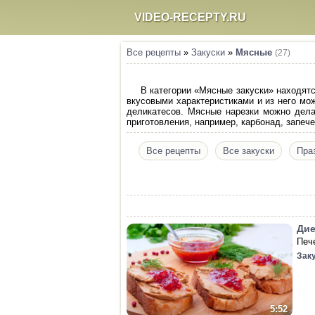
VIDEO-RECEPTY.RU
Все рецепты
»
Закуски
»
Мясные
(27)
В категории «Мясные закуски» находят
вкусовыми характеристиками и из него мож
деликатесов. Мясные нарезки можно делат
приготовления, например, карбонад, запече
Все рецепты
Все закуски
Пра
Дие
Печ
Зак
5:52