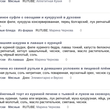
уски
Мясные
RUTUBE:
Аппетитная Кухня
0
иное суфле с овощами и кукурузой в духовке
иное филе, кукуруза консервированная, перец болгарский, лук репчатый
ь.
рые блюда
Из фарша
RUTUBE:
Марина Чернова
0
ашняя шаурма в лаваше с курицей
е куриной грудки, филе куриного бедра, лаваш тонкий, капуста белокоч
 репчатый, кетчуп шашлычный, чеснок, сметана, масло растительное,
ец чёрный молотый, соль.
уски
Из лаваша
Дзен:
Марина Чернова
0
чина из свиной рульки в домашних условиях в пищевой плён
ная рулька, соль нитритная, соль поваренная, мускатный орех, чеснок с
уски
Мясные
Дзен:
Элементарно и Вкусно
0
ёночный торт из куриной печени с тыквой и луком на сковор
ень куриная, тыква или морковь, лук репчатый, мука кукурузная, яйца, 
ный молотый, соль, масло растительное, сметана, чеснок.
уски
Мясные
RUTUBE:
Марина Чернова
0