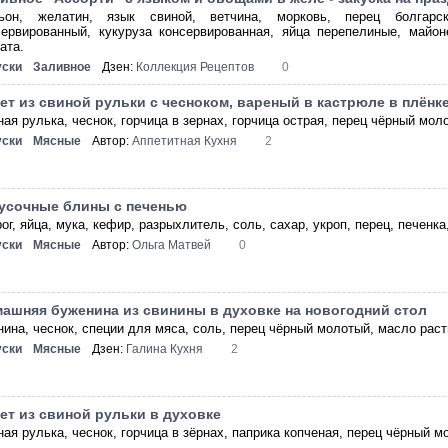
ьон, желатин, язык свиной, ветчина, морковь, перец болгарс
сервированный, кукуруза консервированная, яйца перепелиные, майон
ата.
уски
Заливное
Дзен:
Коллекция Рецептов
0
ет из свиной рульки с чесноком, вареный в кастрюле в плёнк
ая рулька, чеснок, горчица в зернах, горчица острая, перец чёрный мол
уски
Мясные
Автор:
Аппетитная Кухня
2
усочные блины с печенью
ог, яйца, мука, кефир, разрыхлитель, соль, сахар, укроп, перец, печенка
уски
Мясные
Автор:
Ольга Матвей
0
ашняя буженина из свинины в духовке на новогодний стол
нина, чеснок, специи для мяса, соль, перец чёрный молотый, масло раст
уски
Мясные
Дзен:
Галина Кухня
2
ет из свиной рульки в духовке
ая рулька, чеснок, горчица в зёрнах, паприка копченая, перец чёрный м