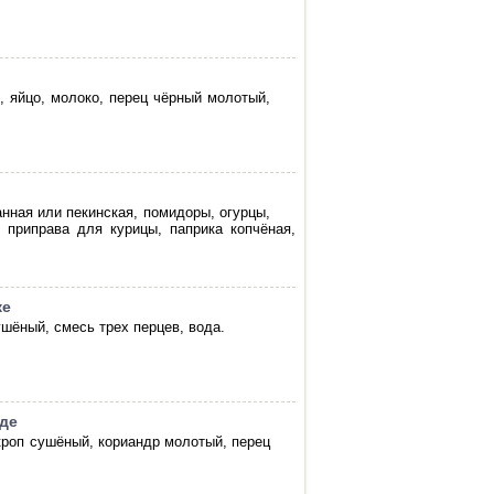
, яйцо, молоко, перец чёрный молотый,
анная или пекинская, помидоры, огурцы,
 приправа для курицы, паприка копчёная,
ке
ушёный, смесь трех перцев, вода.
оде
укроп сушёный, кориандр молотый, перец