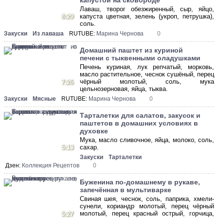
капустой на сковороде
Лаваш, творог обезжиренный, сыр, яйцо,
8:29
капуста цветная, зелень (укроп, петрушка),
соль.
Закуски
Из лаваша
RUTUBE:
Марина Чернова
0
Домашний паштет из куриной
печени с тыквенными оладушками
Печень куриная, лук репчатый, морковь,
масло растительное, чеснок сушёный, перец
чёрный молотый, соль, мука
7:26
цельнозерновая, яйца, тыква.
Закуски
Мясные
RUTUBE:
Марина Чернова
0
Тарталетки для салатов, закусок и
паштетов в домашних условиях в
духовке
Мука, масло сливочное, яйца, молоко, соль,
5:13
сахар.
Закуски
Тарталетки
Дзен:
Коллекция Рецептов
0
Буженина по-домашнему в рукаве,
запечённая в мультиварке
Свиная шея, чеснок, соль, паприка, хмели-
сунели, кориандр молотый, перец чёрный
молотый, перец красный острый, горчица,
5:27