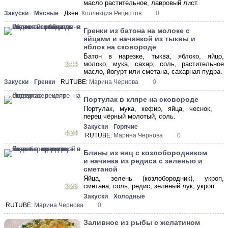
масло растительное, лавровый лист.
Закуски
Мясные
Дзен:
Коллекция Рецептов
0
Гренки из батона на молоке с
яйцами и начинкой из тыквы и
яблок на сковороде
Батон в нарезке, тыква, яблоко, яйцо,
3:44
молоко, мука, сахар, соль, растительное
масло, йогурт или сметана, сахарная пудра.
Закуски
Гренки
RUTUBE:
Марина Чернова
0
Портулак в кляре на сковороде
Портулак, мука, кефир, яйца, чеснок,
перец чёрный молотый, соль.
Закуски
Горячие
4:24
RUTUBE:
Марина Чернова
0
Блины из яиц с козлобородником
и начинка из редиса с зеленью и
сметаной
Яйца, зелень (козлобородник), укроп,
3:26
сметана, соль, редис, зелёный лук, укроп.
Закуски
Холодные
RUTUBE:
Марина Чернова
0
Заливное из рыбы с желатином