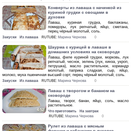
Конверты из лаваша с начинкой из
куриной грудки с овощами в
духовке
Лаваш, куриная грудка, баклажаны,
помидоры, лук репчатый, яйцо, сметана,
4:28
перец чёрный молотый, соль.
Закуски
Из лаваша
RUTUBE:
Марина Чернова
0
Шаурма с курицей в лаваше в
домашних условиях на сковороде
Лаваш, филе куриной грудки, морковь, лук
репчатый, чеснок, зелень (лук, кинза, укроп,
петрушка), масло растительное, кориандр
9:35
молотый, паприка сладкая, сыр, яйцо,
молоко, мука пшеничная высший сорт, перец чёрный молотый, соль.
Закуски
Из лаваша
RUTUBE:
Марина Чернова
0
Лаваш с творогом и бананом на
сковороде
Лаваш, творог, банан, яйцо, соль, масло
растительное.
4:52
Что приготовить
На завтрак
RUTUBE:
Марина Чернова
0
Рулет из лаваша с мясным
фаршем и кабачками в духовке