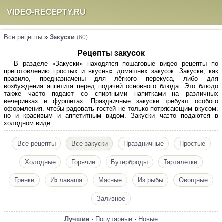
VIDEO-RECEPTY.RU
Все рецепты
»
Закуски
(60)
Рецепты закусок
В разделе «Закуски» находятся пошаговые видео рецепты по
приготовлению простых и вкусных домашних закусок. Закуски, как
правило, предназначены для лёгкого перекуса, либо для
возбуждения аппетита перед подачей основного блюда. Это блюдо
также часто подают со спиртными напитками на различных
вечеринках и фуршетах. Праздничные закуски требуют особого
оформления, чтобы радовать гостей не только потрясающим вкусом,
но и красивым и аппетитным видом. Закуски часто подаются в
холодном виде.
Все рецепты
Все закуски
Праздничные
Простые
Холодные
Горячие
Бутерброды
Тарталетки
Гренки
Из лаваша
Мясные
Из рыбы
Овощные
Заливное
Лучшие
·
Популярные
·
Новые