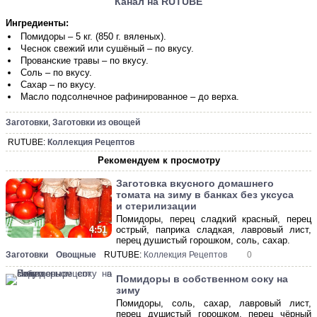
Канал на RUTUBE
Ингредиенты:
Помидоры – 5 кг. (850 г. вяленых).
Чеснок свежий или сушёный – по вкусу.
Прованские травы – по вкусу.
Соль – по вкусу.
Сахар – по вкусу.
Масло подсолнечное рафинированное – до верха.
Заготовки
,
Заготовки из овощей
RUTUBE:
Коллекция Рецептов
Рекомендуем к просмотру
Заготовка вкусного домашнего
томата на зиму в банках без уксуса
и стерилизации
Помидоры, перец сладкий красный, перец
острый, паприка сладкая, лавровый лист,
4:51
перец душистый горошком, соль, сахар.
Заготовки
Овощные
RUTUBE:
Коллекция Рецептов
0
Помидоры в собственном соку на
зиму
Помидоры, соль, сахар, лавровый лист,
перец душистый горошком, перец чёрный