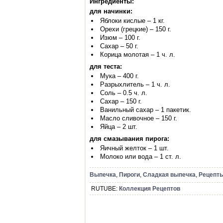
Ингредиенты:
для начинки:
Яблоки кислые – 1 кг.
Орехи (грецкие) – 150 г.
Изюм – 100 г.
Сахар – 50 г.
Корица молотая – 1 ч. л.
для теста:
Мука – 400 г.
Разрыхлитель – 1 ч. л.
Соль – 0.5 ч. л.
Сахар – 150 г.
Ванильный сахар – 1 пакетик.
Масло сливочное – 150 г.
Яйца – 2 шт.
для смазывания пирога:
Яичный желток – 1 шт.
Молоко или вода – 1 ст. л.
Выпечка
,
Пироги
,
Сладкая выпечка
,
Рецепты
RUTUBE:
Коллекция Рецептов