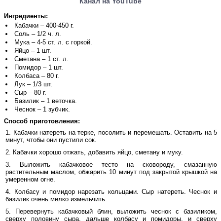
Канал на YouTube
Ингредиенты:
Кабачки – 400-450 г.
Соль – 1/2 ч. л.
Мука – 4-5 ст. л. с горкой.
Яйцо – 1 шт.
Сметана – 1 ст. л.
Помидор – 1 шт.
Колбаса – 80 г.
Лук – 1/3 шт.
Сыр – 80 г.
Базилик – 1 веточка.
Чеснок – 1 зубчик.
Способ приготовления:
Кабачки натереть на терке, посолить и перемешать. Оставить на 5
минут, чтобы они пустили сок.
Кабачки хорошо отжать, добавить яйцо, сметану и муку.
Выложить кабачковое тесто на сковороду, смазанную
растительным маслом, обжарить 10 минут под закрытой крышкой на
умеренном огне.
Колбасу и помидор нарезать кольцами. Сыр натереть. Чеснок и
базилик очень мелко измельчить.
Перевернуть кабачковый блин, выложить чеснок с базиликом,
сверху половину сыра, дальше колбасу и помидоры, и сверху