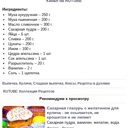
Канал на RUTUBE
Ингредиенты:
Мука кукурузная – 250 г.
Мука пшеничная – 200 г.
Масло сливочное – 300 г.
Сахарная пудра – 200 г.
Яйца – 6 шт.
Сливки – 200 г.
Цукаты – 200 г.
Изюм – 100 г.
Цедра апельсина – 1 шт.
Сок апельсина – 1 шт.
Разрыхлитель – 20 г.
Ванилин – 2 г.
Соль – 1 щепотка.
Выпечка
,
Куличи
,
Сладкая выпечка
,
Кексы
,
Рецепты в духовке
RUTUBE:
Коллекция Рецептов
Рекомендуем к просмотру
Сахарная глазурь с желатином для
кулича - не осыпается, не
крошится и не липнет
Сахарная пудра, ванилин, желатин, вода.
4:21