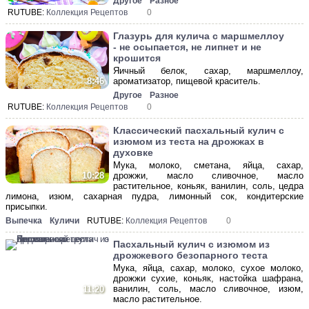
Другое
Разное
RUTUBE:
Коллекция Рецептов
0
Глазурь для кулича с маршмеллоу
- не осыпается, не липнет и не
крошится
Яичный белок, сахар, маршмеллоу,
ароматизатор, пищевой краситель.
8:46
Другое
Разное
RUTUBE:
Коллекция Рецептов
0
Классический пасхальный кулич с
изюмом из теста на дрожжах в
духовке
Мука, молоко, сметана, яйца, сахар,
дрожжи, масло сливочное, масло
10:28
растительное, коньяк, ванилин, соль, цедра
лимона, изюм, сахарная пудра, лимонный сок, кондитерские
присыпки.
Выпечка
Куличи
RUTUBE:
Коллекция Рецептов
0
Пасхальный кулич с изюмом из
дрожжевого безопарного теста
Мука, яйца, сахар, молоко, сухое молоко,
дрожжи сухие, коньяк, настойка шафрана,
ванилин, соль, масло сливочное, изюм,
11:20
масло растительное.