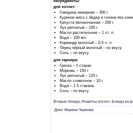
Ингредиенты:
для котлет:
Говядина нежирная – 300 г.
Куриное мясо с бёдер и голени без кожи 
Капуста белокочанная – 200 г.
Лук репчатый – 100 г.
Масло растительное – 1 ст. л.
Вода – 100 мл.
Кориандр молотый – 0.5 ч. л.
Перец чёрный молотый – по вкусу.
Соль – по вкусу.
для гарнира:
Гречка – 1 стакан.
Морковь – 150 г.
Лук репчатый – 120 г.
Масло сливочное – 10 г.
Вода – 2.5 стакана.
Соль – по вкусу.
Вторые блюда
,
Рецепты котлет
,
Блюда из м
Дзен:
Марина Чернова