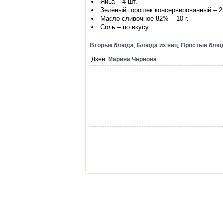
Яйца – 4 шт.
Зелёный горошек консервированный – 25
Масло сливочное 82% – 10 г.
Соль – по вкусу.
Вторые блюда
,
Блюда из яиц
,
Простые блю
Дзен:
Марина Чернова