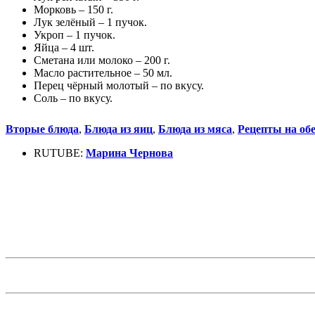
Морковь – 150 г.
Лук зелёный – 1 пучок.
Укроп – 1 пучок.
Яйца – 4 шт.
Сметана или молоко – 200 г.
Масло растительное – 50 мл.
Перец чёрный молотый – по вкусу.
Соль – по вкусу.
Вторые блюда
,
Блюда из яиц
,
Блюда из мяса
,
Рецепты на об
RUTUBE:
Марина Чернова