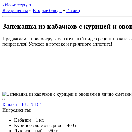
video-recepty.ru
Все рецепты
»
Вторые блюда
»
Из яиц
Запеканка из кабачков с курицей и ово
Предлагаем к просмотру замечательный видео рецепт из катего
понравился! Успехов в готовке и приятного аппетита!
0
Канал на RUTUBE
Ингредиенты:
Кабачки – 1 кг.
Куриное филе отварное – 400 г.
Лук репчатый – 350 г.