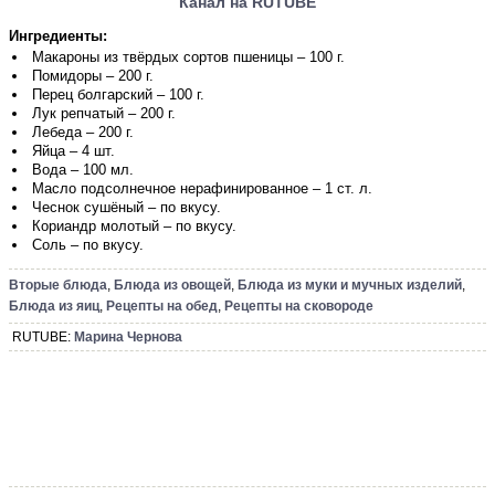
Канал на RUTUBE
Ингредиенты:
Макароны из твёрдых сортов пшеницы – 100 г.
Помидоры – 200 г.
Перец болгарский – 100 г.
Лук репчатый – 200 г.
Лебеда – 200 г.
Яйца – 4 шт.
Вода – 100 мл.
Масло подсолнечное нерафинированное – 1 ст. л.
Чеснок сушёный – по вкусу.
Кориандр молотый – по вкусу.
Соль – по вкусу.
Вторые блюда
,
Блюда из овощей
,
Блюда из муки и мучных изделий
,
Блюда из яиц
,
Рецепты на обед
,
Рецепты на сковороде
RUTUBE:
Марина Чернова