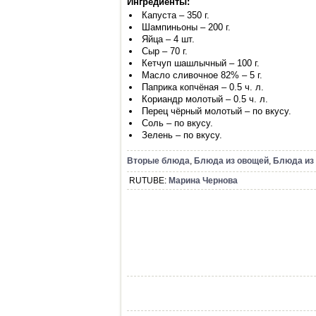
Ингредиенты:
Капуста – 350 г.
Шампиньоны – 200 г.
Яйца – 4 шт.
Сыр – 70 г.
Кетчуп шашлычный – 100 г.
Масло сливочное 82% – 5 г.
Паприка копчёная – 0.5 ч. л.
Кориандр молотый – 0.5 ч. л.
Перец чёрный молотый – по вкусу.
Соль – по вкусу.
Зелень – по вкусу.
Вторые блюда
,
Блюда из овощей
,
Блюда из 
RUTUBE:
Марина Чернова