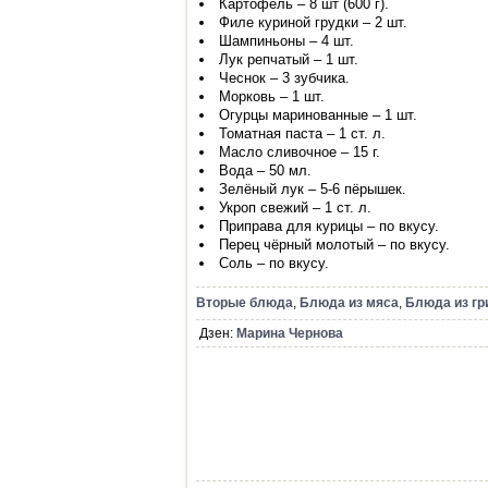
Картофель – 8 шт (600 г).
Филе куриной грудки – 2 шт.
Шампиньоны – 4 шт.
Лук репчатый – 1 шт.
Чеснок – 3 зубчика.
Морковь – 1 шт.
Огурцы маринованные – 1 шт.
Томатная паста – 1 ст. л.
Масло сливочное – 15 г.
Вода – 50 мл.
Зелёный лук – 5-6 пёрышек.
Укроп свежий – 1 ст. л.
Приправа для курицы – по вкусу.
Перец чёрный молотый – по вкусу.
Соль – по вкусу.
Вторые блюда
,
Блюда из мяса
,
Блюда из гр
Дзен:
Марина Чернова