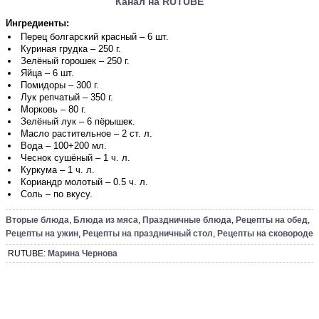
Канал на RUTUBE
Ингредиенты:
Перец болгарский красный – 6 шт.
Куриная грудка – 250 г.
Зелёный горошек – 250 г.
Яйца – 6 шт.
Помидоры – 300 г.
Лук репчатый – 350 г.
Морковь – 80 г.
Зелёный лук – 6 пёрышек.
Масло растительное – 2 ст. л.
Вода – 100+200 мл.
Чеснок сушёный – 1 ч. л.
Куркума – 1 ч. л.
Кориандр молотый – 0.5 ч. л.
Соль – по вкусу.
Вторые блюда
,
Блюда из мяса
,
Праздничные блюда
,
Рецепты на обед
,
Рецепты на ужин
,
Рецепты на праздничный стол
,
Рецепты на сковороде
RUTUBE:
Марина Чернова