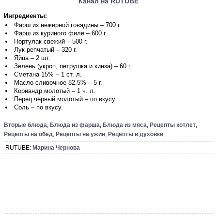
Канал на RUTUBE
Ингредиенты:
Фарш из нежирной говядины – 700 г.
Фарш из куриного филе – 600 г.
Портулак свежий – 500 г.
Лук репчатый – 320 г.
Яйца – 2 шт.
Зелень (укроп, петрушка и кинза) – 60 г.
Сметана 15% – 1 ст. л.
Масло сливочное 82.5% – 5 г.
Кориандр молотый – 1 ч. л.
Перец чёрный молотый – по вкусу.
Соль – по вкусу.
Вторые блюда
,
Блюда из фарша
,
Блюда из мяса
,
Рецепты котлет
,
Рецепты на обед
,
Рецепты на ужин
,
Рецепты в духовке
RUTUBE:
Марина Чернова