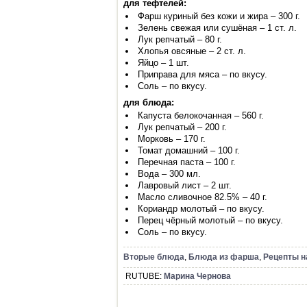
для тефтелей:
Фарш куриный без кожи и жира – 300 г.
Зелень свежая или сушёная – 1 ст. л.
Лук репчатый – 80 г.
Хлопья овсяные – 2 ст. л.
Яйцо – 1 шт.
Приправа для мяса – по вкусу.
Соль – по вкусу.
для блюда:
Капуста белокочанная – 560 г.
Лук репчатый – 200 г.
Морковь – 170 г.
Томат домашний – 100 г.
Перечная паста – 100 г.
Вода – 300 мл.
Лавровый лист – 2 шт.
Масло сливочное 82.5% – 40 г.
Кориандр молотый – по вкусу.
Перец чёрный молотый – по вкусу.
Соль – по вкусу.
Вторые блюда
,
Блюда из фарша
,
Рецепты н
RUTUBE:
Марина Чернова