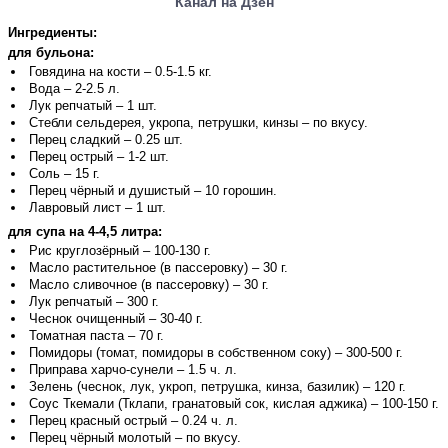
Канал на Дзен
Ингредиенты:
для бульона:
Говядина на кости – 0.5-1.5 кг.
Вода – 2-2.5 л.
Лук репчатый – 1 шт.
Стебли сельдерея, укропа, петрушки, кинзы – по вкусу.
Перец сладкий – 0.25 шт.
Перец острый – 1-2 шт.
Соль – 15 г.
Перец чёрный и душистый – 10 горошин.
Лавровый лист – 1 шт.
для супа на 4-4,5 литра:
Рис круглозёрный – 100-130 г.
Масло растительное (в пассеровку) – 30 г.
Масло сливочное (в пассеровку) – 30 г.
Лук репчатый – 300 г.
Чеснок очищенный – 30-40 г.
Томатная паста – 70 г.
Помидоры (томат, помидоры в собственном соку) – 300-500 г.
Приправа харчо-сунели – 1.5 ч. л.
Зелень (чеснок, лук, укроп, петрушка, кинза, базилик) – 120 г.
Соус Ткемали (Тклапи, гранатовый сок, кислая аджика) – 100-150 г.
Перец красный острый – 0.24 ч. л.
Перец чёрный молотый – по вкусу.