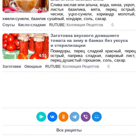
Слива кислая или алыча, вода, кинза, укроп,
листья базилика, мята, перец острый,
5:23
чеснок, уцхо-сунели, кориандр молотый,
хмели-сунели, базилик сушёный, кондари, соль, сахар.
Соусы
Кисло-сладкие
RUTUBE:
Коллекция Рецептов
0
Заготовка вкусного домашнего
томата на зиму в банках без уксуса
и стерилизации
Помидоры, перец сладкий красный, перец
острый, паприка сладкая, лавровый лист,
4:51
перец душистый горошком, соль, сахар.
Заготовки
Овощные
RUTUBE:
Коллекция Рецептов
0
Все рецепты