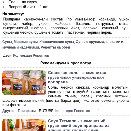
Соль – по вкусу.
Лавровый лист – 1 шт.
На заметку:
Приправа харчо-сунели состав (по убыванию): кориандр, уцхо-
сунели, чабер, укроп, майоран, базилик, петрушка, мята,
имеретинский шафран, лавровый лист, паприка, сушёный лук,
сушёный чеснок, сушёные томаты, пастернак, чёрный перец.
Супы
,
Мясные супы
,
Классические супы
,
Супы с крупами, злаками и
мучными изделиями
,
Рецепты на обед
Дзен:
Коллекция Рецептов
Рекомендуем к просмотру
Сванская соль - знаменитая
грузинская универсальная
приправа
Соль, чеснок свежий, кориандр молотый,
уцхо-сунели (голубой пажитник), молотые
5:19
семена тмина, перец красный острый,
шафран имеретинский (цветки бархатцев), молотые семена укропа
или фенхеля.
Другое
Приправы
RUTUBE:
Коллекция Рецептов
1
Соус Ткемали - знаменитый
грузинский соус-приправа из
алычи или кислых слив