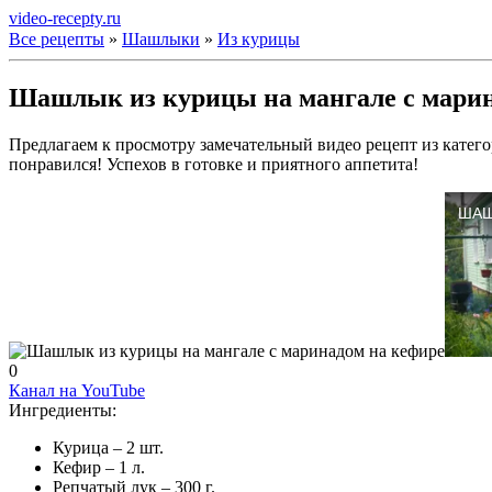
video-recepty.ru
Все рецепты
»
Шашлыки
»
Из курицы
Шашлык из курицы на мангале с марин
Предлагаем к просмотру замечательный видео рецепт из катег
понравился! Успехов в готовке и приятного аппетита!
0
Канал на YouTube
Ингредиенты:
Курица – 2 шт.
Кефир – 1 л.
Репчатый лук – 300 г.