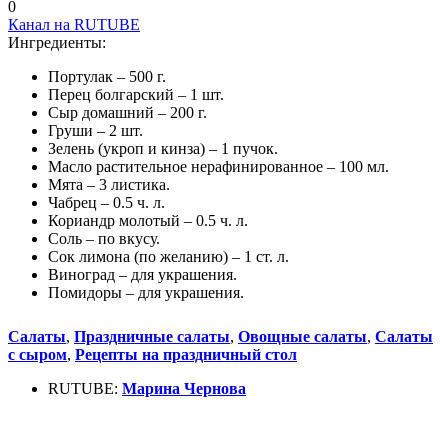
0
Канал на RUTUBE
Ингредиенты:
Портулак – 500 г.
Перец болгарский – 1 шт.
Сыр домашний – 200 г.
Груши – 2 шт.
Зелень (укроп и кинза) – 1 пучок.
Масло растительное нерафинированное – 100 мл.
Мята – 3 листика.
Чабрец – 0.5 ч. л.
Кориандр молотый – 0.5 ч. л.
Соль – по вкусу.
Сок лимона (по желанию) – 1 ст. л.
Виноград – для украшения.
Помидоры – для украшения.
Салаты
,
Праздничные салаты
,
Овощные салаты
,
Салаты
с сыром
,
Рецепты на праздничный стол
RUTUBE:
Марина Чернова